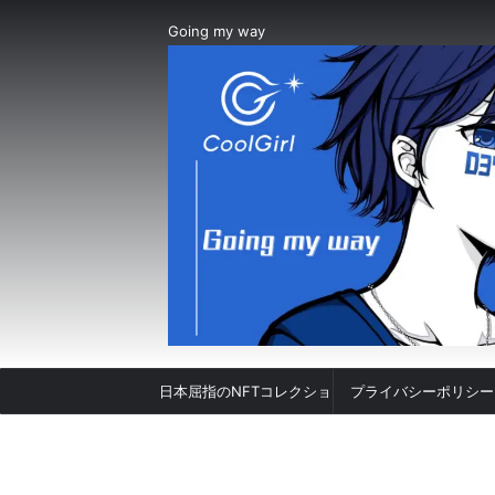
Going my way
日本屈指のNFTコレクショ
プライバシーポリシー
ン「CoolGirlNFT」との出
会い#037