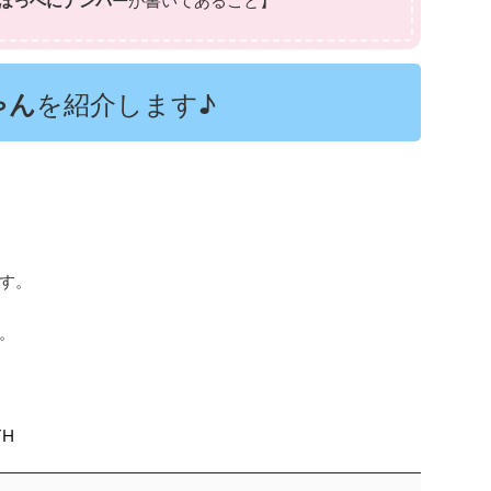
ほっぺにナンバー
が書いてあること】
ゃん
を紹介します♪
す。
。
TH