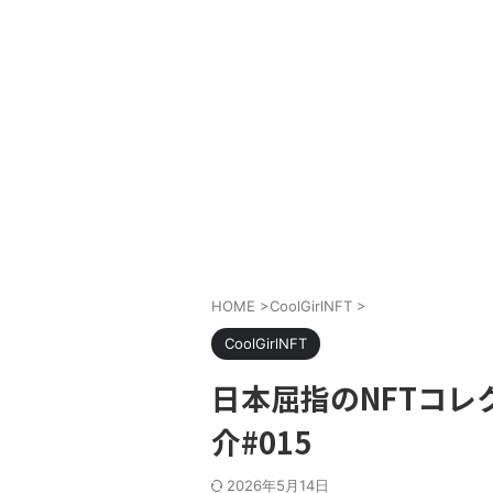
HOME
>
CoolGirlNFT
>
CoolGirlNFT
日本屈指のNFTコレクシ
介#015
2026年5月14日