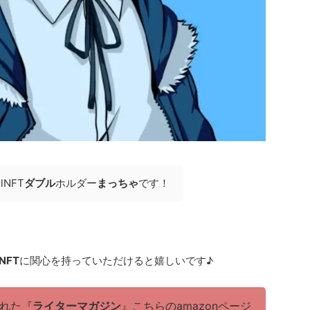
lNFT
ダブル
ホルダー
まっちゃ
です！
lNFT
に関心を持っていただけると嬉しいです♪
集された『
ライターマガジン
』こちらのamazonページ