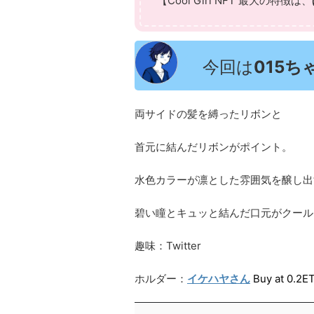
【Cool Girl NFT 最大の特徴は、
今回は
015ち
両サイドの髪を縛ったリボンと
首元に結んだリボンがポイント。
水色カラーが凛とした雰囲気を醸し出
碧い瞳とキュッと結んだ口元がクール
趣味：Twitter
ホルダー：
イケハヤさん
Buy at 0.2E