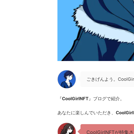
ごきげんよう。CoolGir
『
CoolGirlNFT
』ブログで紹介。
あなたに楽しんでいただき、
CoolGir
CoolGirlNFTが特