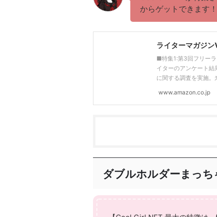
からゲットできます
ライターマガジンVol.
■特集1:第3回フリー
イターのアンケート結
に関する調査を実施。来年
www.amazon.co.jp
ダブルホルダーまっち