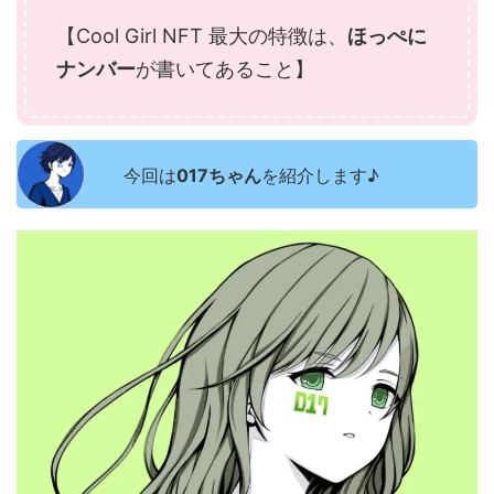
【Cool Girl NFT 最大の特徴は、
ほっぺに
ナンバー
が書いてあること】
今回は
017ちゃん
を紹介します♪