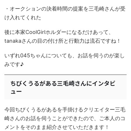
・オークションの決着時間の提案を三毛崎さんが受
け入れてくれた
後に本家CoolGirlホルダーになるだけあって、
tanakaさんの目の付け所と行動力は流石ですね！
いずれ045ちゃんについても、お話を伺うのが楽し
みです♪
ちびくうるがある三毛崎さんにインタビ
ュー
今回ちびくうるがあるを手掛けるクリエイター三毛
崎さんのお話を伺うことができたので、ご本人のコ
メントをそのまま紹介させていただきます！