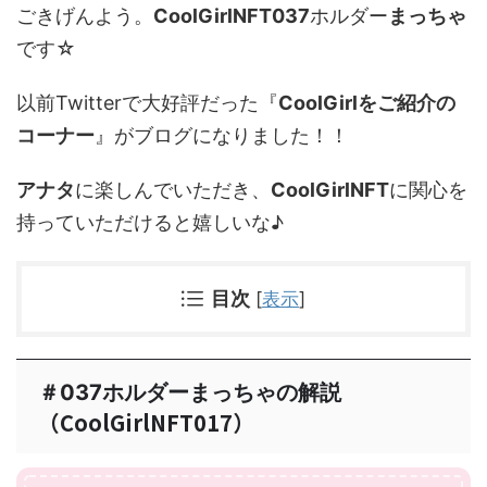
ごきげんよう。
CoolGirlNFT037
ホルダー
まっちゃ
です☆
以前Twitterで大好評だった『
CoolGirlをご紹介の
コーナー
』がブログになりました！！
アナタ
に楽しんでいただき、
CoolGirlNFT
に関心を
持っていただけると嬉しいな♪
目次
[
表示
]
＃037ホルダーまっちゃの解説
（CoolGirlNFT017）