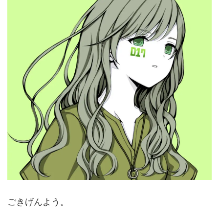
ごきげんよう。