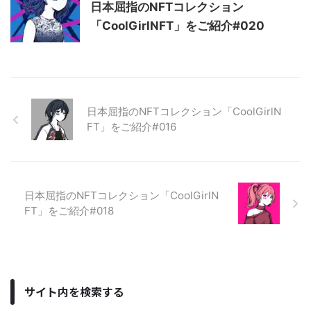
日本屈指のNFTコレクション
「CoolGirlNFT」をご紹介#020
日本屈指のNFTコレクション「CoolGirlN
FT」をご紹介#016
日本屈指のNFTコレクション「CoolGirlN
FT」をご紹介#018
サイト内を検索する