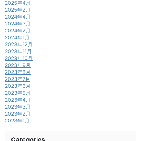
2025年4月
2025年2月
2024年4月
2024年3月
2024年2月
2024年1月
2023年12月
2023年11月
2023年10月
2023年9月
2023年8月
2023年7月
2023年6月
2023年5月
2023年4月
2023年3月
2023年2月
2023年1月
Categories