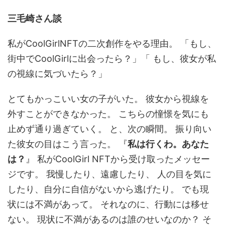
三毛崎さん談
私がCoolGirlNFTの二次創作をやる理由。 「もし、
街中でCoolGirlに出会ったら？」「 もし、彼女が私
の視線に気づいたら？」
とてもかっこいい女の子がいた。 彼女から視線を
外すことができなかった。 こちらの憧憬を気にも
止めず通り過ぎていく。 と、次の瞬間。 振り向い
た彼女の目はこう言った。 『
私は行くわ。あなた
は？
』 私がCoolGirl NFTから受け取ったメッセー
ジです。 我慢したり、遠慮したり、 人の目を気に
したり、自分に自信がないから逃げたり。 でも現
状には不満があって。 それなのに、行動には移せ
ない。 現状に不満があるのは誰のせいなのか？ そ