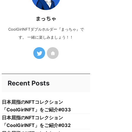
まっちゃ
CoolGirlNFTダブルホルダー『まっちゃ』で
す。 一緒に楽しみましょう！！
Recent Posts
日本屈指のNFTコレクション
「CoolGirlNFT」をご紹介#033
日本屈指のNFTコレクション
「CoolGirlNFT」をご紹介#032