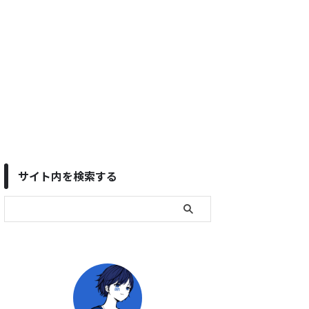
サイト内を検索する