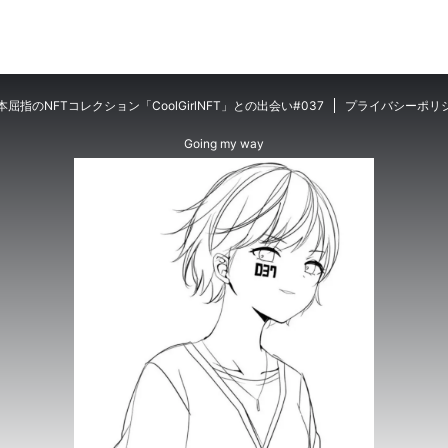
本屈指のNFTコレクション「CoolGirlNFT」との出会い#037
プライバシーポリ
Going my way