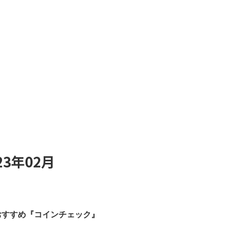
3年02月
おすすめ『コインチェック』