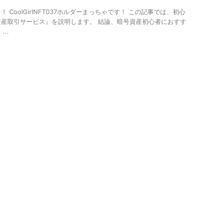
 CoolGirlNFT037ホルダーまっちゃです！ この記事では、初心
産取引サービス』を説明します。 結論、暗号資産初心者におすす
..