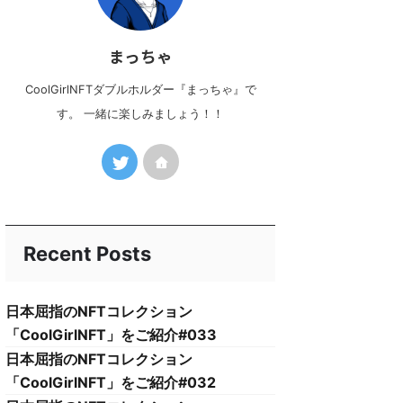
まっちゃ
CoolGirlNFTダブルホルダー『まっちゃ』で
す。 一緒に楽しみましょう！！
Recent Posts
日本屈指のNFTコレクション
「CoolGirlNFT」をご紹介#033
日本屈指のNFTコレクション
「CoolGirlNFT」をご紹介#032