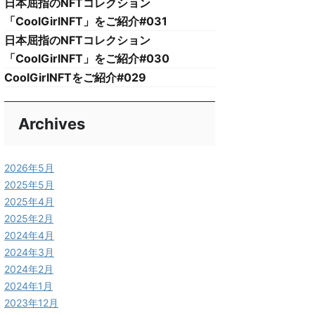
日本屈指のNFTコレクション
「CoolGirlNFT」をご紹介#031
日本屈指のNFTコレクション
「CoolGirlNFT」をご紹介#030
CoolGirlNFTをご紹介#029
Archives
2026年5月
2025年5月
2025年4月
2025年2月
2024年4月
2024年3月
2024年2月
2024年1月
2023年12月