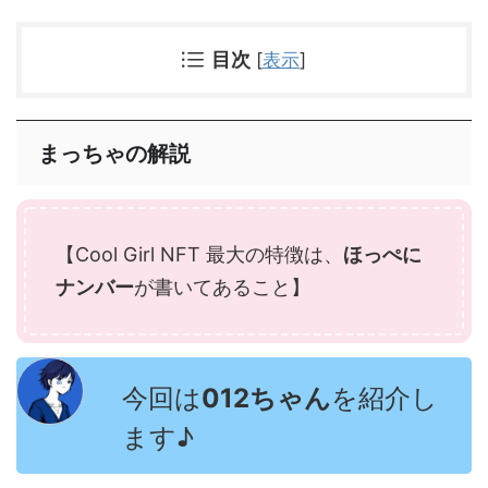
目次
[
表示
]
まっちゃの解説
【Cool Girl NFT 最大の特徴は、
ほっぺに
ナンバー
が書いてあること】
今回は
012ちゃん
を紹介し
ます♪