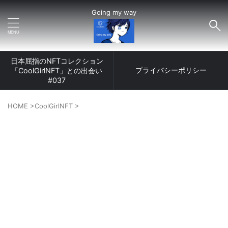
Going my way
日本屈指のNFTコレクション
プライバシーポリシー
「CoolGirlNFT」との出会い
#037
HOME
>
CoolGirlNFT
>