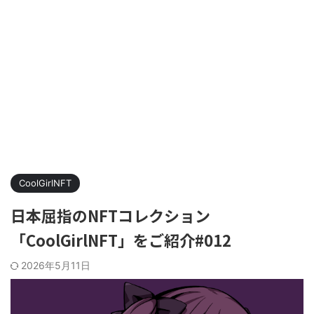
CoolGirlNFT
日本屈指のNFTコレクション
「CoolGirlNFT」をご紹介#012
2026年5月11日