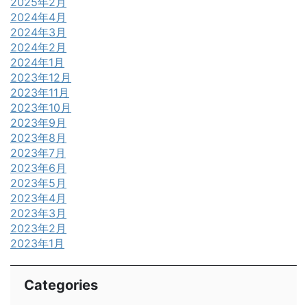
2025年2月
2024年4月
2024年3月
2024年2月
2024年1月
2023年12月
2023年11月
2023年10月
2023年9月
2023年8月
2023年7月
2023年6月
2023年5月
2023年4月
2023年3月
2023年2月
2023年1月
Categories