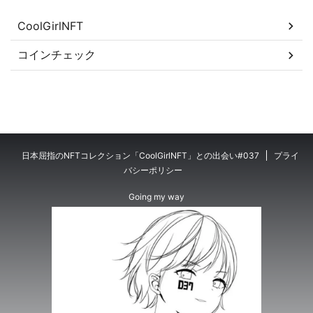
CoolGirlNFT
コインチェック
日本屈指のNFTコレクション「CoolGirlNFT」との出会い#037
プライ
バシーポリシー
Going my way