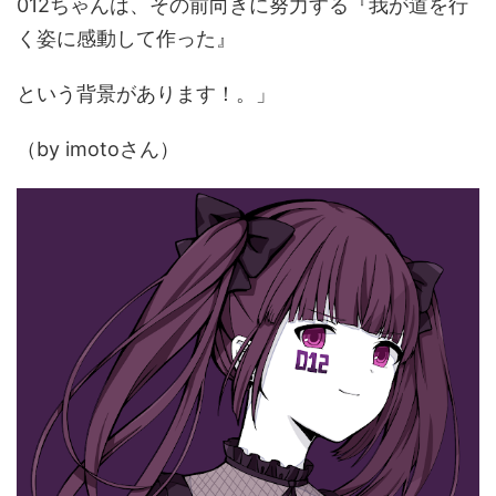
012ちゃんは、その前向きに努力する『我が道を行
く姿に感動して作った』
という背景があります！。」
（by imotoさん）